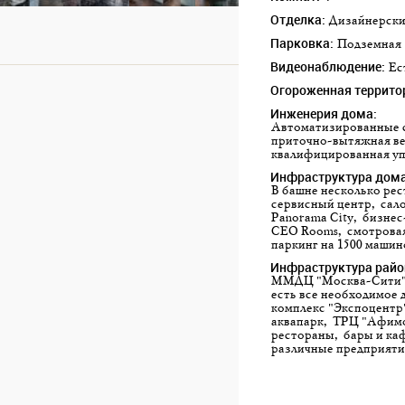
Отделка:
Дизайнерск
Парковка:
подземная
Видеонаблюдение:
Е
Огороженная террито
Инженерия дома:
Автоматизированные системы безопасности с комплексом видеонаблюдения,
приточно-вытяжная ве
квалифицированная уп
Инфраструктура дома
В башне несколько ресторанов, кофеен и кафе, пинг-понг клуб, химчистка,
сервисный центр, сал
Panorama City, бизнес
CEO Rooms, смотровая
паркинг на 1500 машин
Инфраструктура райо
ММДЦ "Москва-Сити" занимает площадь 60 га. В высотных зданиях делового района
есть все необходимое 
комплекс "Экспоцентр
аквапарк, ТРЦ "Афимо
рестораны, бары и каф
различные предприяти