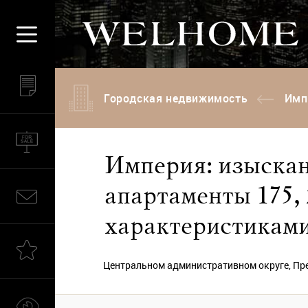
Городская недвижимость
Имп
Империя: изыска
апартаменты 175,
характеристикам
Центральном административном округе, Пре