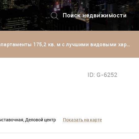
Поиск недвижимости
+7 (495) 228-82-08
енты 175,2 кв. м с лучшими видовыми характеристиками
ID: G-6252
ыставочная, Деловой центр
Показать на карте