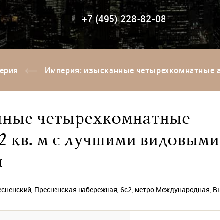
+7 (495) 228-82-08
ерия
Империя: изысканные четырехкомнатные апартам
нные четырехкомнатные
2 кв. м с лучшими видовыми
и
сненский, Пресненская набережная, 6с2, метро Международная, В