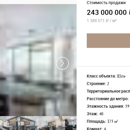
Стоимость продажи
243 000 000
1 388 571
/
м²
a
Класс объекта:
Elite
Строение:
2
Территориальное рас
Расстояние до метро:
Этажность здания:
59
Этаж:
40
Площадь:
175 м²
Комнат:
4