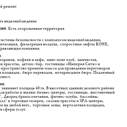
ий ремонт
сть видеонаблюдение
рия:
Есть огороженная территория
нтиляция, фильтрация воздуха, скоростные лифты KONE,
равляющая компания.
:
он красоты, детокс-бар, гостиницы «Империя Сити» и
-пространство премиум-класса для проведения переговоров
 площадка, бюро переводов, нотариальное бюро. Подземный
омест.
на:
для работы и жизни: бизнес-центры, гостиницы, выставочный
", Дворец бракосочетания, фитнес-клубы, бассейны,
лл" и торговые галереи, салоны красоты и SPA-центры,
е на любой вкус, торговые зоны, вертолетная площадка,
я сферы услуг.