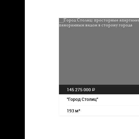
145 275 000
a
"Город Столиц"
193 м²