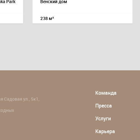
ka Park
Венский дом
238 м²
Команда
 Садовая ул., 5к1,
Пресса
ыходных
Услуги
Карьера