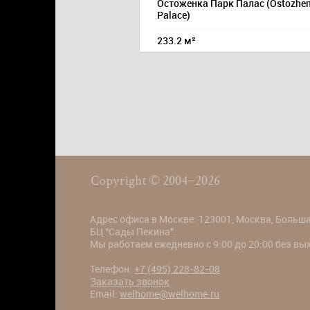
Остоженка Парк Палас (Ostozhen
Palace)
233.2 м²
Copyright © 2004–2026
Адрес офиса в Москве: 123001, Москва, Большая
БЦ "Сады Пекина".
Мы работаем ежедневно с 9:00 до 20:00 без в
Телефон:
+7 (495) 228-82-08
Заказать звонок
Email:
welhome@welhome.ru