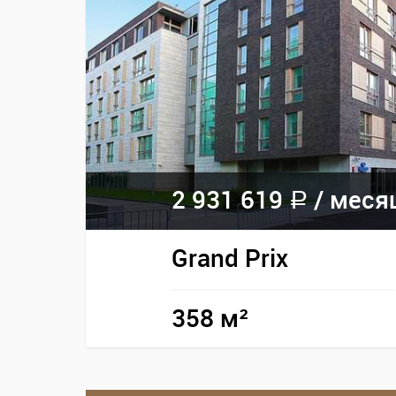
2 931 619
/ меся
a
Grand Prix
358 м²