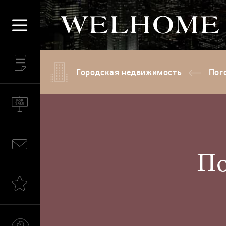
Городская недвижимость
Пого
По