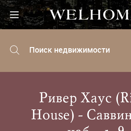
Поиск недвижимости
Ривер Хаус (R
House) - Савви