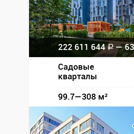
222 611 644
— 63
a
Садовые
кварталы
99.7—308 м²