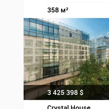
358 м²
3 425 398 $
Crystal House