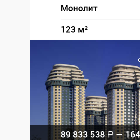
Монолит
123 м²
89 833 538
— 164
a