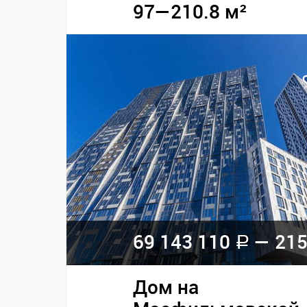
97—210.8 м²
69 143 110
— 215
a
Дом на