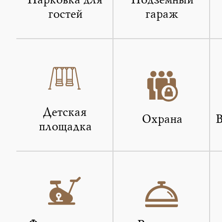
Парковка для
Подземный
гостей
гараж
Детская
Охрана
В
площадка