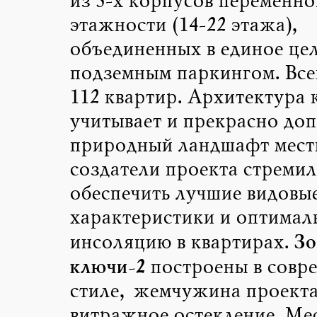
из 3-х корпусов переменно
этажности (14-22 этажа),
объединенных в единое це
подземным паркингом. Все
112 квартир. Архитектура 
учитывает и прекрасно до
природный ландшафт мест
создатели проекта стремил
обеспечить лучшие видовы
характеристики и оптимал
Зо
инсоляцию в квартирах.
ключи-2
построены в совр
стиле, жемчужина проект
витражное остекление. Ме