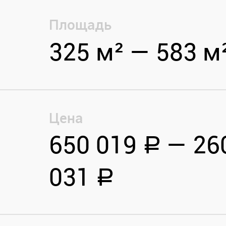
Площадь
325 м² — 583 м
Цена
650 019
— 26
a
031
a