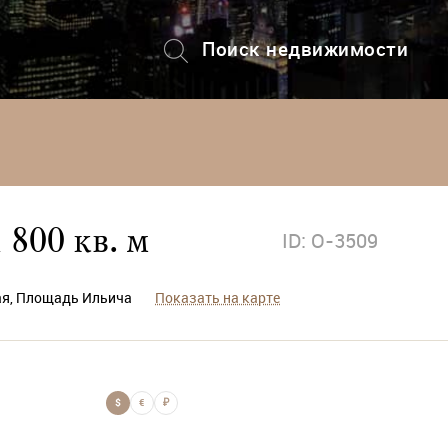
Поиск недвижимости
+7 (495) 228-82-08
800 кв. м
ID: O-3509
кая, Площадь Ильича
Показать на карте
$
€
₽