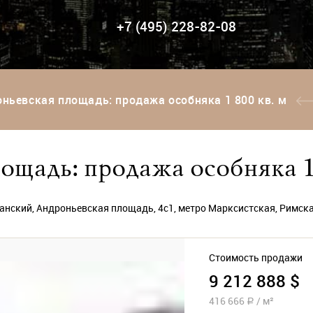
+7 (495) 228-82-08
ньевская площадь: продажа особняка 1 800 кв. м
щадь: продажа особняка 1 
анский, Андроньевская площадь, 4с1, метро Марксистская, Римс
Стоимость продажи
9 212 888 $
416 666
/
м²
a