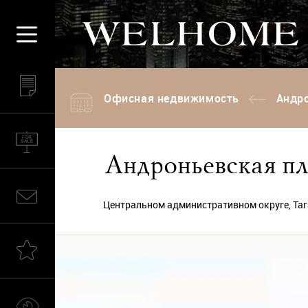
Офисная недвижимость
Андро
Андроньевская пло
Центральном административном округе, Таг