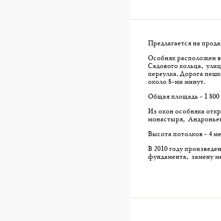
Предлагается на прод
Особняк расположен в
Садового кольца, ули
переулка. Дорога пеш
около 8-ми минут.
Общая площадь - 1 800 
Из окон особняка отк
монастыря, Андронье
Высота потолков - 4 ме
В 2010 году произведе
фундамента, замену м