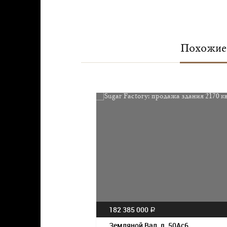
Похожие 
182 385 000
a
Земляной Вал, д. 50Ас6