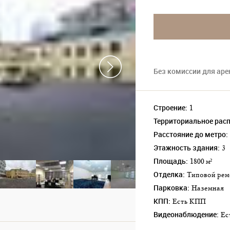
Без комиссии для ар
Строение:
1
Территориальное рас
Расстояние до метро:
Этажность здания:
3
Площадь:
1800 м²
Отделка:
Типовой ре
Парковка:
наземная
КПП:
Есть КПП
Видеонаблюдение:
Е