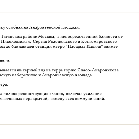
ажу особняк на Андроньевской площади.
 Таганском районе Москвы, в непосредственной близости от
ц Николоямская, Сергия Радонежского и Костомаровского
ком до ближайшей станции метро "Площадь Ильича" займет
кв. м.
рывается шикарный вид на территорию Спасо-Андроникова
вскую набережную и Андроньевскую площадь.
тра.
на полная реконструкция здания, включая усиление
ежэтажных перекрытий, замену всех коммуникаций.