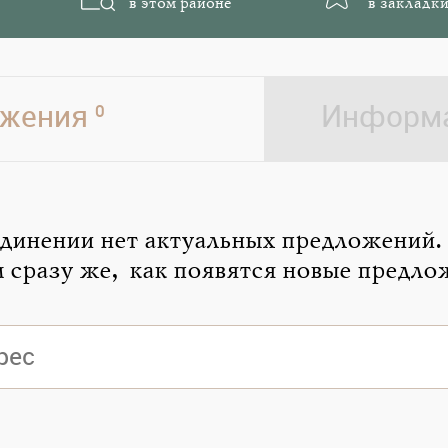
в этом районе
в закладки
жения
Информа
0
динении нет актуальных предложений.
 сразу же, как появятся новые предло