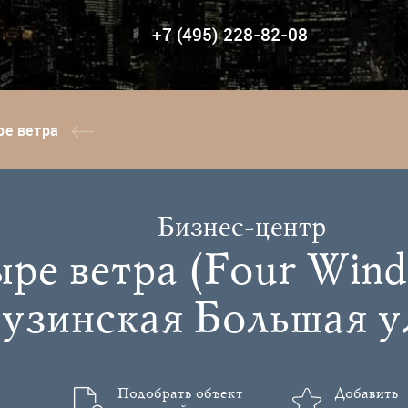
+7 (495) 228-82-08
е ветра
Бизнес-центр
ре ветра (Four Winds
узинская Большая ул.
Подобрать объект
Добавить