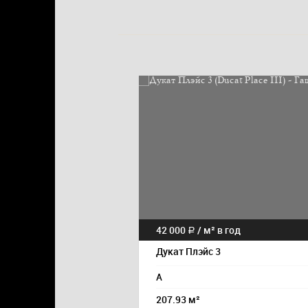
42 000
/ м² в год
a
Дукат Плэйс 3
A
207.93 м²