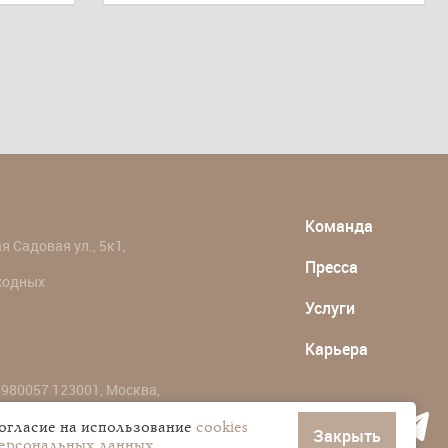
Команда
 Садовая ул., 5к1,
Пресса
ыходных
Услуги
Карьера
980057 123001, Москва,
согласие на использование
cookies
Закрыть
персональных данных