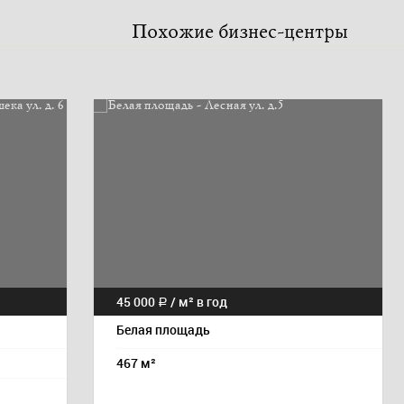
Похожие бизнес-центры
45 000
/ м² в год
a
Белая площадь
467 м²