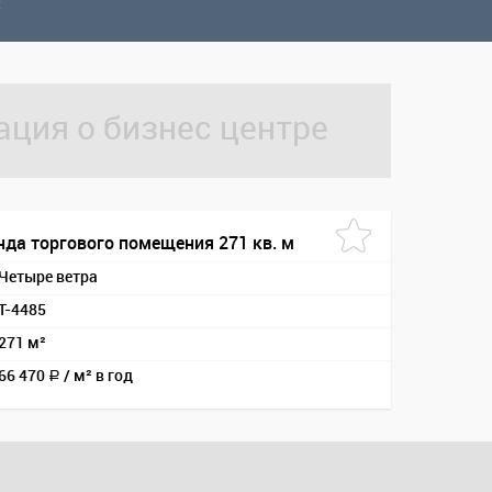
ция о бизнес центре
нда торгового помещения 271 кв. м
Четыре ветра
T-4485
271 м²
66 470
/
м² в год
a