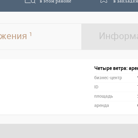
в этом районе
в закладки
жения
Информа
1
Четыре ветра: аре
бизнес-центр
ID
площадь
аренда