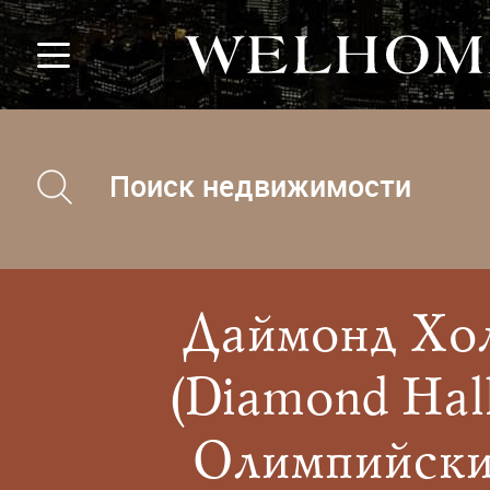
Поиск недвижимости
Даймонд Хо
(Diamond Hall
Олимпийск