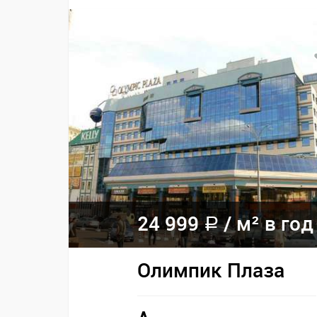
24 999
/ м² в год
a
Олимпик Плаза