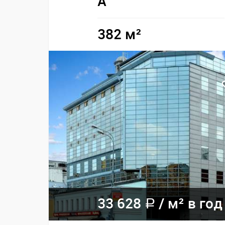
A
382 м²
33 628
/ м² в год
a