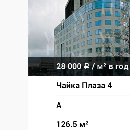
28 000
/ м² в год
a
Чайка Плаза 4
A
126.5 м²