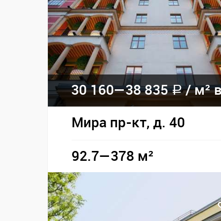
30 160—
38 835
/
м² в
a
Мира пр-кт, д. 40
92.7—378 м²