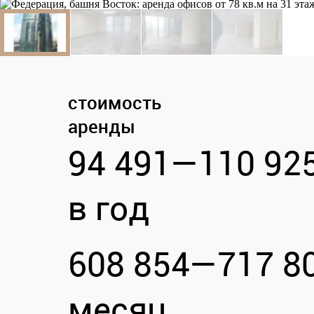
стоимость
аренды
94 491—
110 92
в год
608 854—
717 8
месяц