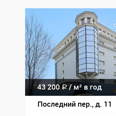
43 200
/
м² в год
a
Последний пер., д. 11