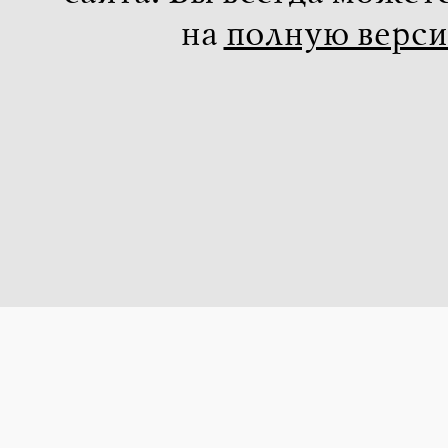
на
полную верс