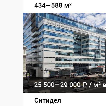
434—588 м²
25 500—
29 000
/
м² в
a
Ситидел