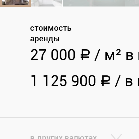
стоимость
аренды
27 000
/
м² в 
a
1 125 900
/
в 
a
в других валютах