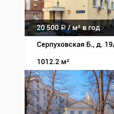
20 500
/
м² в год
a
Серпуховская Б., д. 19
1012.2 м²