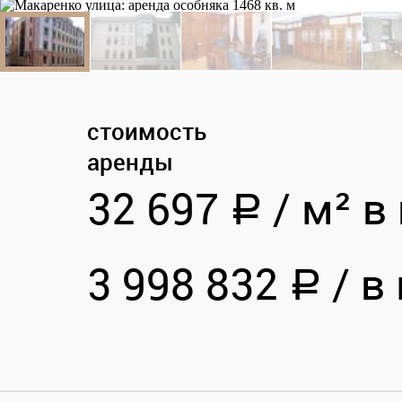
стоимость
аренды
32 697
/
м² в 
a
3 998 832
/
в 
a