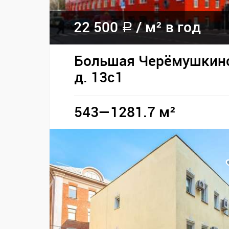
22 500
/
м² в год
a
Большая Черёмушкинс
д. 13с1
543—1281.7 м²