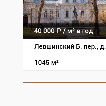
40 000
/
м² в год
a
Левшинский Б. пер., д.
1045 м²