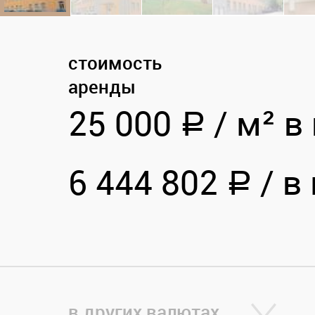
стоимость
аренды
25 000
/
м² в 
a
6 444 802
/
в 
a
в других валютах