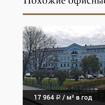
Похожие офисные
17 964
/
м² в год
a