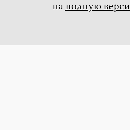
на
полную верс