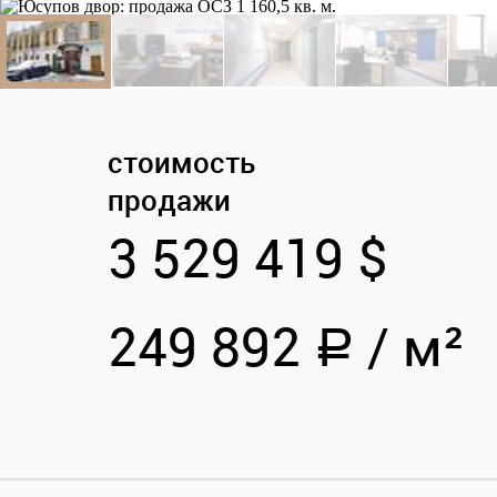
стоимость
продажи
3 529 419 $
249 892
/
м²
a