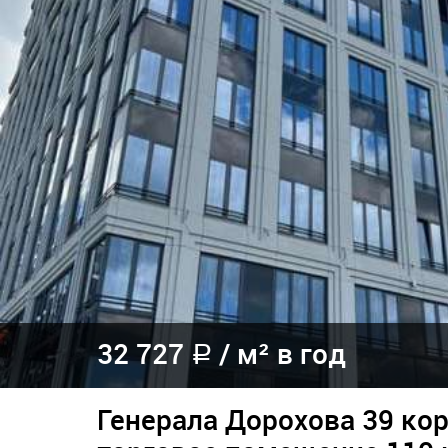
32 727
/
м² в год
a
Генерала Дорохова 39 кор