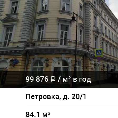
99 876
/
м² в год
a
Петровка, д. 20/1
84.1 м²