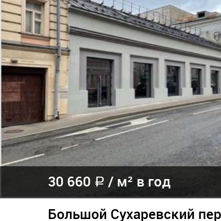
30 660
/
м² в год
a
Большой Сухаревский пер