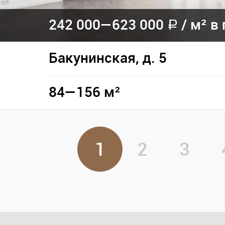
242 000—
623 000
/
м² в 
a
Бакунинская, д. 5
84—156 м²
1
2
3