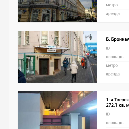
метро
аренда
Б. Бронная
ID
площадь
метро
аренда
1-я Тверс
272,1 кв. 
ID
площадь