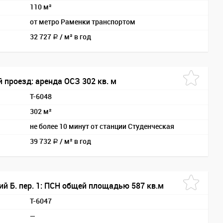
110 м²
от метро Раменки транспортом
32 727
/
м² в год
a
 проезд: аренда ОСЗ 302 кв. м
T-6048
302 м²
не более 10 минут от станции Студенческая
39 732
/
м² в год
a
ий Б. пер. 1: ПСН общей площадью 587 кв.м
T-6047
—