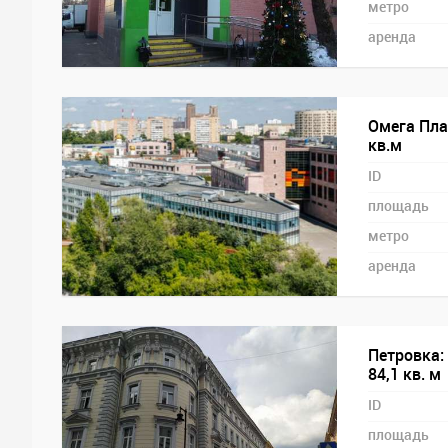
метро
аренда
Омега Пла
кв.м
ID
площадь
метро
аренда
Петровка:
84,1 кв. м
ID
площадь