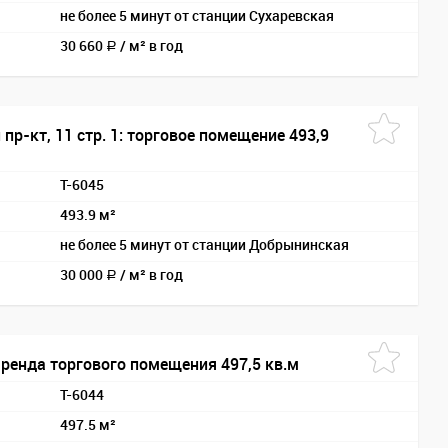
не более 5 минут от станции Сухаревская
30 660
/
м² в год
a
пр-кт, 11 стр. 1: торговое помещение 493,9
T-6045
493.9 м²
не более 5 минут от станции Добрынинская
30 000
/
м² в год
a
аренда торгового помещения 497,5 кв.м
T-6044
497.5 м²