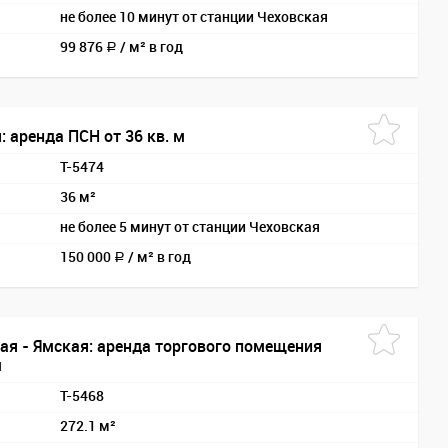
не более 10 минут от станции Чеховская
99 876
/
м² в год
a
: аренда ПСН от 36 кв. м
T-5474
36 м²
не более 5 минут от станции Чеховская
150 000
/
м² в год
a
кая - Ямская: аренда торгового помещения
м
T-5468
272.1 м²