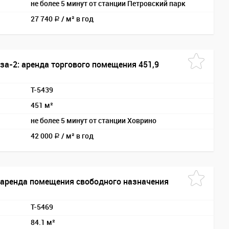
не более 5 минут от станции Петровский парк
27 740
/
м² в год
a
за-2: аренда торгового помещения 451,9
T-5439
451 м²
не более 5 минут от станции Ховрино
42 000
/
м² в год
a
 аренда помещения свободного назначения
T-5469
84.1 м²