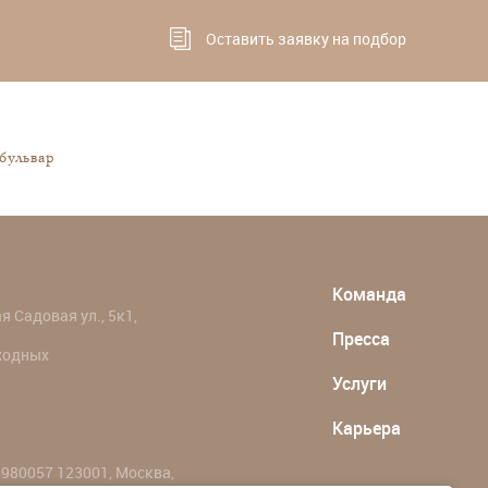
Оставить заявку на подбор
бульвар
Команда
 Садовая ул., 5к1,
Пресса
ыходных
Услуги
Карьера
980057 123001, Москва,