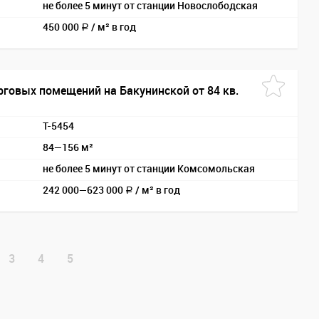
не более 5 минут от станции Новослободская
450 000
/
м² в год
a
рговых помещений на Бакунинской от 84 кв.
T-5454
84—156 м²
не более 5 минут от станции Комсомольская
242 000—
623 000
/
м² в год
a
3
4
5