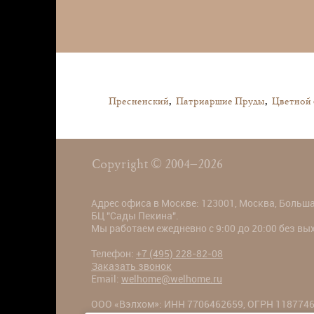
Пресненский
,
Патриаршие Пруды
,
Цветной 
Copyright © 2004–2026
Адрес офиса в Москве: 123001, Москва, Большая
БЦ "Сады Пекина".
Мы работаем ежедневно с 9:00 до 20:00 без в
Телефон:
+7 (495) 228-82-08
Заказать звонок
Email:
welhome@welhome.ru
ООО «Вэлхом»: ИНН 7706462659, ОГРН 1187746