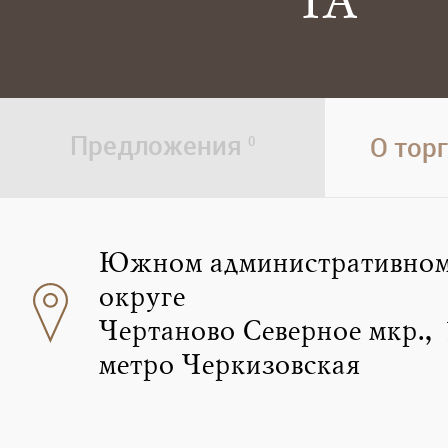
1А
Предложения
О тор
0
Южном административно
округе
Чертаново Северное мкр.,
метро Черкизовская