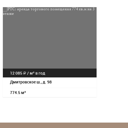
Посмотрет
12 085
/
м² в год
a
Дмитровское ш., д. 98
774.5 м²