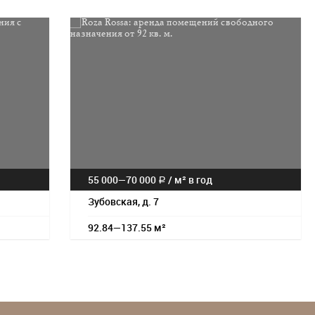
55 000—
70 000
/
м² в год
a
Зубовская, д. 7
92.84—137.55 м²