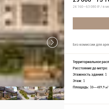
24 160—
63 080
/
в м
a
Без комиссии для ар
Территориальное рас
Расстояние до метро:
Этажность здания:
1
Этаж:
1
Площадь:
10—489.9 м²