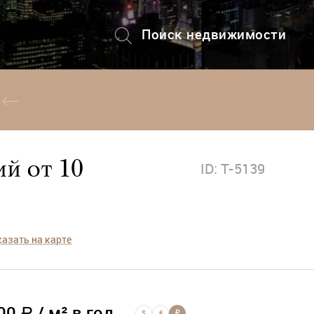
Поиск недвижимости
+7 (495) 228-82-08
й от 10
ID: T-5139
азать на карте
700
/
м² в год
$
€
₽