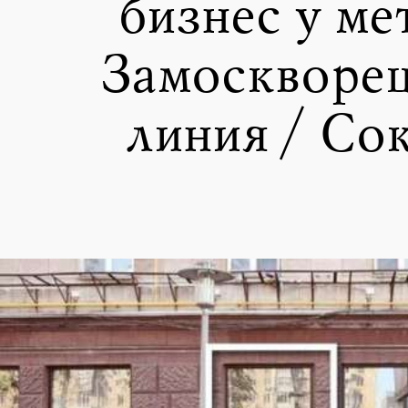
бизнес у ме
Замоскворе
линия / Со