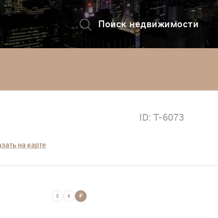
Поиск недвижимости
+7 (495) 228-82-08
ID: T-6073
зать на карте
$
€
₽