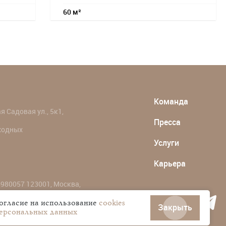
60 м²
Команда
 Садовая ул., 5к1,
Пресса
ыходных
Услуги
Карьера
980057 123001, Москва,
согласие на использование
cookies
Закрыть
персональных данных
ональных данных пользователей