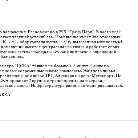
 назначения. Расположено в ЖК "Гранд Парк". В настоящее
отает частный детский сад. Помещение имеет два отдельных
140,7 м2, оборудована кухня, 2 с/у, выделенная мощность 64
В помещении имеется центральная вытяжка и работает сплит-
рудована детская площадка. Жилой комплекс с охраняемой
аблюдением.
 метро "ЦСКА" пешком не больше 5-7 минут. Также по
ся новые современные жилые комплексы. Элитного жилья
средоточены они возле ТРЦ Авиапарк и арены Мегаспорт. По
СКА проходят 2 крупные транспортные магистрали -
шевское шоссе. Инфраструктура района активно развивается.
AREA!