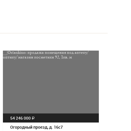
Посмотрет
54 246 000
a
Огородный проезд, д. 16с7