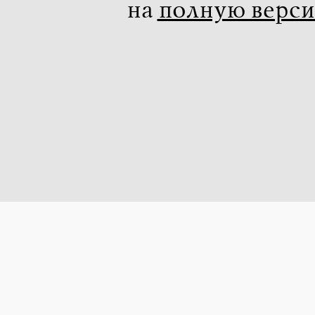
на
полную верс