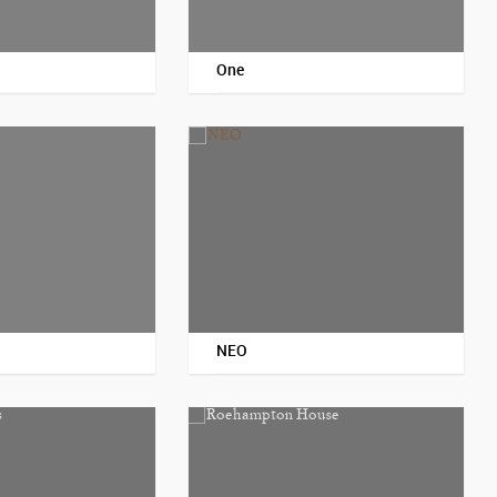
One
NEO