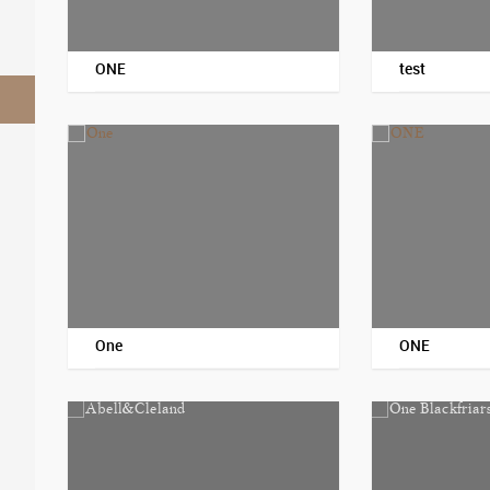
ONE
test
One
ONE