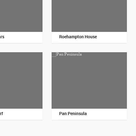
ars
Roehampton House
Пос
rf
Pan Peninsula