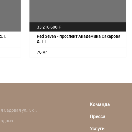
33 216 600
a
д.1,
Red Seven - проспект Академика Сахарова
д. 11
76 м²
Команда
 Садовая ул., 5к1,
Пресса
ыходных
Услуги