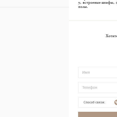
у, встроеные шкафы, 
полы.
Хотите
Способ связи: