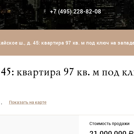
+7 (495) 228-82-08
айское ш., д. 45: квартира 97 кв. м под ключ на запа
45: квартира 97 кв. м под к
 ,
Показать на карте
Стоимость продажи
21 000 000