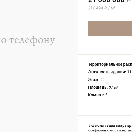
a
216 494
/
м²
a
по телефону
Территориальное рас
Этажность здания:
11
Этаж:
11
Площадь:
97 м²
Комнат:
3
3-х комнатная квартир
современном стиле, вс