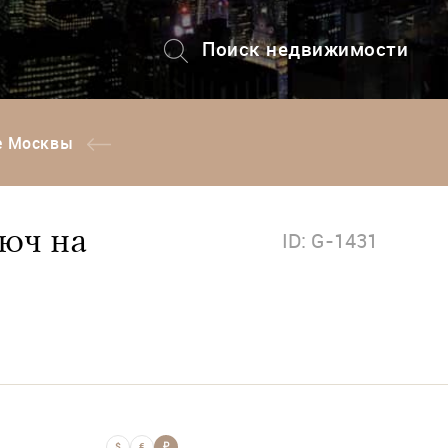
Поиск недвижимости
+7 (495) 228-82-08
де Москвы
люч на
ID: G-1431
$
€
₽