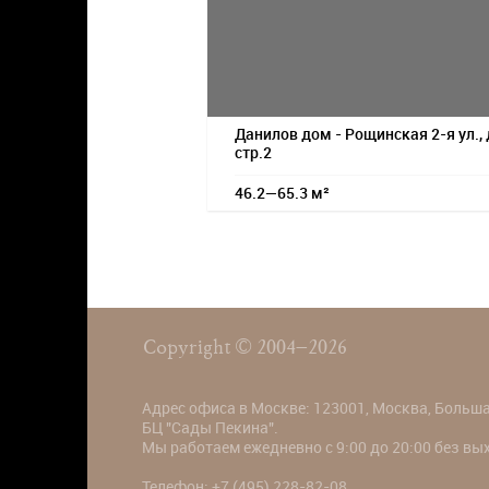
Данилов дом - Рощинская 2-я ул., 
стр.2
46.2—65.3 м²
Copyright © 2004–2026
Адрес офиса в Москве: 123001, Москва, Большая
БЦ "Сады Пекина".
Мы работаем ежедневно с 9:00 до 20:00 без в
Телефон:
+7 (495) 228-82-08