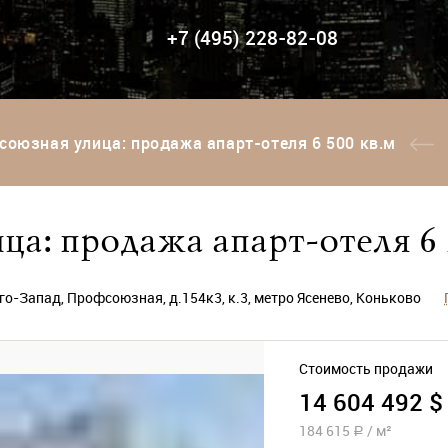
+7 (495) 228-82-08
оюзная улица: продажа апарт-отеля 6 500 кв.м
а: продажа апарт-отеля 6 
о-Запад, Профсоюзная, д.154к3, к.3, метро Ясенево, Коньково
Стоимость продажи
14 604 492 $
184 615
/
м²
a