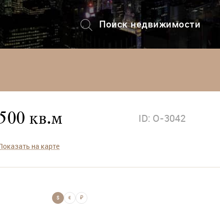
Поиск недвижимости
+7 (495) 228-82-08
500 кв.м
ID: O-3042
Показать на карте
$
€
₽