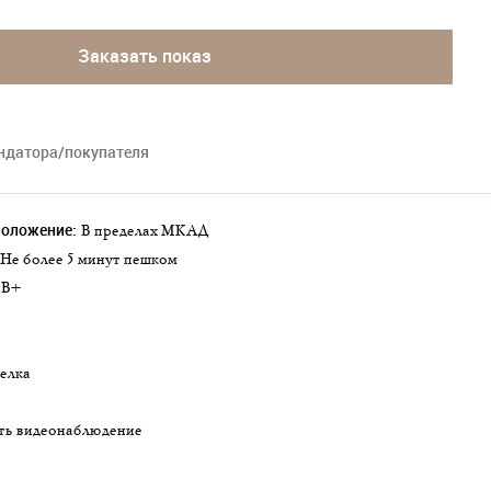
Заказать показ
ендатора/покупателя
положение:
в пределах МКАД
не более 5 минут пешком
B+
делка
сть видеонаблюдение