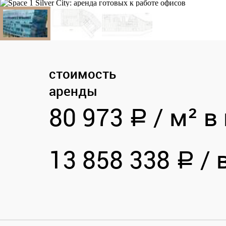
стоимость
аренды
80 973
/
м² в 
a
13 858 338
/
в
a