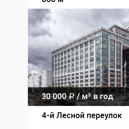
30 000
/
м² в год
a
4-й Лесной переулок