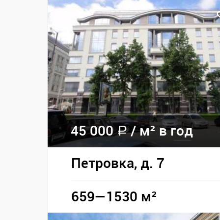
45 000
/
м² в год
a
Петровка, д. 7
659—1530 м²