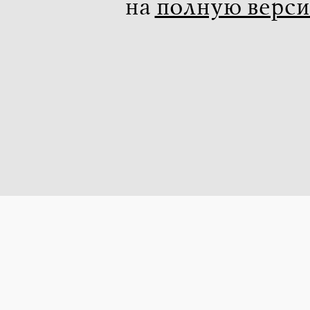
на
полную верс