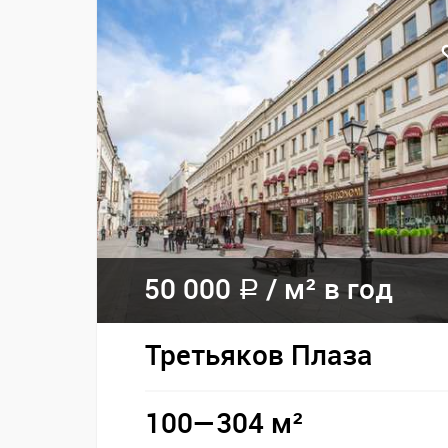
50 000
/
м² в год
a
Третьяков Плаза
100—304 м²