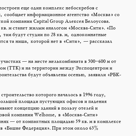
построен еще один комплекс небоскребов с
, сообщает информационное агентство «Москва» со
кой компании Capital Group Алексея Белоусова.
 кв. м станет жилым аналогом «Москва-Сити». «По
 там будут студии по 28 кв. м, однокомнатные
ится та ниша, которой нет в «Сити», — рассказал
участках — на месте мелькомбината в 500–600 м от
ом (ТТК) и на территории между Экспоцентром и
роительства будут объявлены осенью, заявили «РБК-
троительство которого началось в 1996 году,
 большой площади пустующих офисов и падения
ивают концепцию зданий в пользу отелей и
нговой компании Welhome, в «Москва-Сити»
шнях — от компактных площадью 59 кв. м в комплексе
 в «Башне Федерация». При этом около 65%