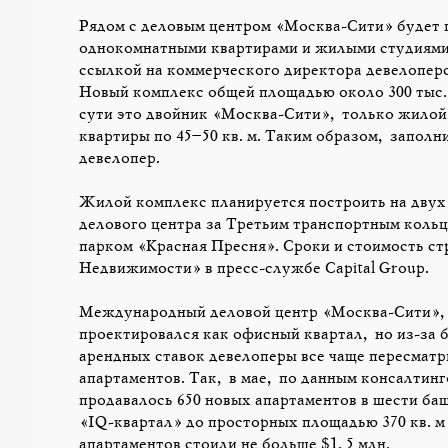
Рядом с деловым центром «Москва-Сити» будет 
однокомнатными квартирами и жилыми студиями
ссылкой на коммерческого директора девелоперс
Новый комплекс общей площадью около 300 тыс.
сути это двойник «Москва-Сити», только жилой,
квартиры по 45–50 кв. м. Таким образом, заполн
девелопер.
Жилой комплекс планируется построить на двух 
делового центра за Третьим транспортным кольц
парком «Красная Пресня». Сроки и стоимость ст
Недвижимости» в пресс-службе Capital Group.
Международный деловой центр «Москва-Сити», с
проектировался как офисный квартал, но из-за
арендных ставок девелоперы все чаще пересматр
апартаментов. Так, в мае, по данным консалти
продавалось 650 новых апартаментов в шести ба
«IQ-квартал» до просторных площадью 370 кв. м
апартаментов стоили не больше $1,5 млн.