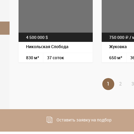
4 500 000 $
750 000
/
м
a
Никольская Слобода
Жуковка
830 м²
37 соток
650 м²
3
1
2
3
Оставить заявку на подбор