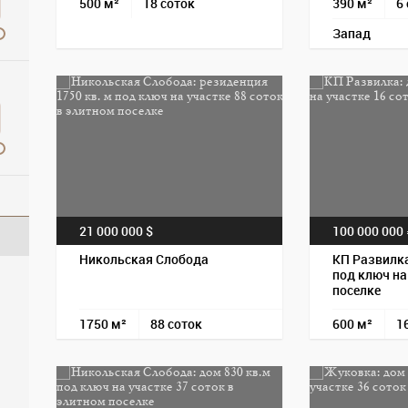
500 м²
18 соток
390 м²
6
Запад
21 000 000 $
100 000 000
Никольская Слобода
КП Развилка
под ключ на
поселке
1750 м²
88 соток
600 м²
1