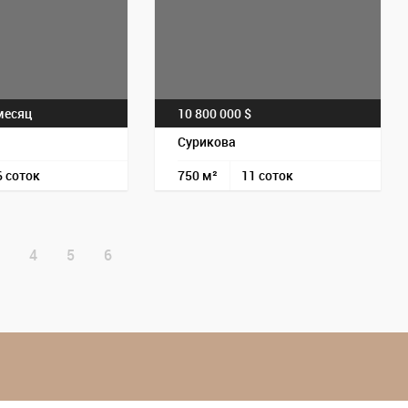
Пос
есяц
10 800 000 $
Сурикова
6 соток
750 м²
11 соток
4
5
6