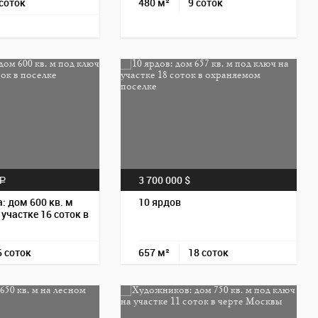
 соток
480 м²
9 соток
Пос
3 700 000 $
a
: дом 600 кв. м
10 ярдов
 участке 16 соток в
6 соток
657 м²
18 соток