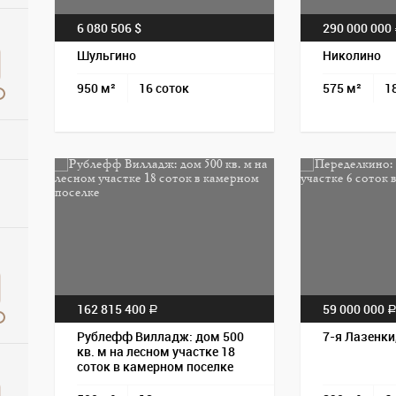
6 080 506 $
290 000 000
Шульгино
Николино
950 м²
16 соток
575 м²
1
162 815 400
59 000 000
a
Рублефф Вилладж: дом 500
7-я Лазенки,
кв. м на лесном участке 18
соток в камерном поселке