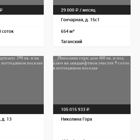
29 000
/
месяц
a
a
Гончарная, д. 15с1
8 соток
654 м²
Таганский
Пос
105 015 933
a
a
 д. 13
Николина Гора