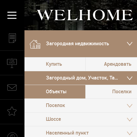
Загородная недвижимость
Купить
Арендовать
Загородный дом, Участок, Таунхаус, 
Объекты
Поселки