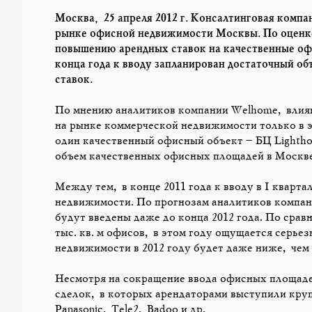
Москва, 25 апреля 2012 г. Консалтинговая компан
рынке офисной недвижимости Москвы. По оценке
повышению арендных ставок на качественные офи
конца года к вводу запланирован достаточный о
ставок.
По мнению аналитиков компании Welhome, влиян
на рынке коммерческой недвижимости только в эт
один качественный офисный объект – БЦ Lighthou
объем качественных офисных площадей в Москве с
Между тем, в конце 2011 года к вводу в I квартал
недвижимости. По прогнозам аналитиков компан
будут введены даже до конца 2012 года. По сравн
тыс. кв. м офисов, в этом году ощущается серье
недвижимости в 2012 году будет даже ниже, чем в
Несмотря на сокращение ввода офисных площадей
сделок, в которых арендаторами выступили круп
Panasonic, Tele2, Badoo и др.