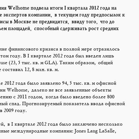
ия Welhome подвела итоги I квартала 2012 года на
 экспертов компании, в текущем году предпосылок к
сы в Москве не предвидится, ввиду того, что до
бъем площадей, способный сдерживать рост средних
ие финансового кризиса в полной мере отразилось
ом году. В I квартале 2012 года был введен лишь
se (23,5 тыс. кв. м GLA). Таким образом, общий
оставил 12,8 млн. кв. м.
е 2012 года было заявлено 94,5 тыс. кв. м офисной
ии Welhome, далеко не все заявленные объекты
ению с 2011 годом, когда было введено более 800
зный спад. Прогнозируемый показатель ввода офисной
 2009 году.
, в I квартале 2012 года было заключено несколько
ные международные компании: Jones Lang LaSalle,