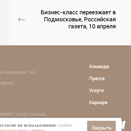
Бизнес-класс переезжает в
Подмосковье, Российская
газета, 10 апреля
Команда
 Садовая ул., 5к1,
Пресса
ыходных
Услуги
Карьера
980057 123001, Москва,
согласие на использование
cookies
Закрыть
персональных данных