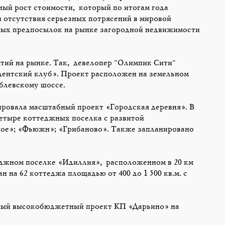
ый рост стоимости, который по итогам года
и отсутствия серьезных потрясений в мировой
ных предпосылок на рынке загородной недвижимости
тий на рынке. Так, девелопер "Олимпик Сити"
ентский клуб». Проект расположен на земельном
ублевскому шоссе.
ровала масштабный проект «Городская деревня». В
четыре коттеджных поселка с развитой
ое»; «Фьюжн»; «Грибаново». Также запланировано
еджном поселке «Идиллия», расположенном в 20 км
на 62 коттеджа площадью от 400 до 1 500 кв.м. с
овый высокобюджетный проект КП «Дарьино» на