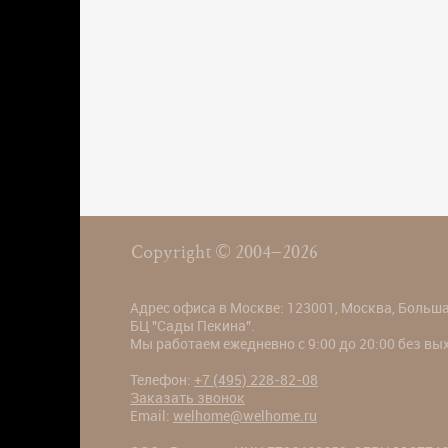
Copyright © 2004–2026
Адрес офиса в Москве: 123001, Москва, Большая
БЦ "Сады Пекина".
Мы работаем ежедневно с 9:00 до 20:00 без в
Телефон:
+7 (495) 228-82-08
Заказать звонок
Email:
welhome@welhome.ru