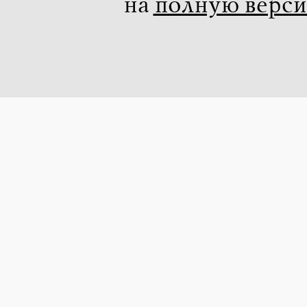
на
полную верс