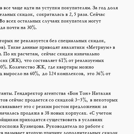
все чаще идти на уступки покупателям. За год доля
льных скидок, сократилась в 2,5 раза. Сейчас
Во всех остальных случаях покупатели могут
да почти на 30%.
оторых не реализуется без специальных скидок,
тов). Такие данные приводят аналитики «Метриум» в
. По их расчетам, сейчас скидки изначально
сах (ЖК), что составляет 61% от реализуемых
 10%. Количество ЖК, где квартиры можно
 выросло на 60%, до 124 комплексов, это 36% от
анты. Гендиректор агентства «Бон Тон» Наталия
тов сейчас продается со скидкой 3–5%, в некоторых
связывает это с резким ростом предложения: за
началась продажа в 38 новых корпусах. «С учетом
йщикам приходится существовать в условиях
госпожа Кузнецова. Руководитель по работе с
ев называет вторую причину дополнительных скидок