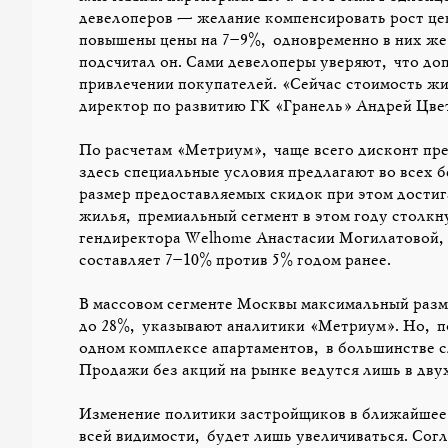
девелоперов — желание компенсировать рост це
повышены цены на 7–9%, одновременно в них же
подсчитал он. Сами девелоперы уверяют, что до
привлечении покупателей. «Сейчас стоимость жи
директор по развитию ГК «Гранель» Андрей Цвет
По расчетам «Метриум», чаще всего дисконт пр
здесь специальные условия предлагают во всех 
размер предоставляемых скидок при этом достиг
жилья, премиальный сегмент в этом году столкн
гендиректора Welhome Анастасии Могилатовой, 
составляет 7–10% против 5% годом ранее.
В массовом сегменте Москвы максимальный разм
до 28%, указывают аналитики «Метриум». Но, п
одном комплексе апартаментов, в большинстве с
Продажи без акций на рынке ведутся лишь в дву
Изменение политики застройщиков в ближайшее 
всей видимости, будет лишь увеличиваться. Сог