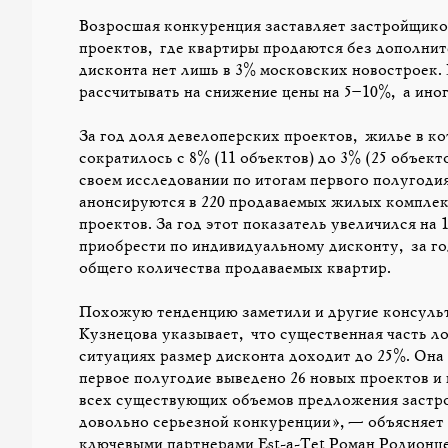
Возросшая конкуренция заставляет застройщиков 
проектов, где квартиры продаются без дополните
дисконта нет лишь в 3% московских новостроек. 
рассчитывать на снижение цены на 5–10%, а иног
За год доля девелоперских проектов, жилье в к
сократилось с 8% (11 объектов) до 3% (25 объек
своем исследовании по итогам первого полугодия
анонсируются в 220 продаваемых жилых комплек
проектов. За год этот показатель увеличился на
приобрести по индивидуальному дисконту, за год
общего количества продаваемых квартир.
Похожую тенденцию заметили и другие консульт
Кузнецова указывает, что существенная часть ло
ситуациях размер дисконта доходит до 25%. Она 
первое полугодие выведено 26 новых проектов и 
всех существующих объемов предложения застро
довольно серьезной конкуренции»,— объясняет 
ключевыми партнерами Est-a-Tet Роман Родионц