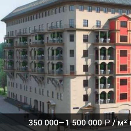
350 000—
1 500 000
/
м² 
a