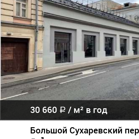
30 660
/
м² в год
a
Большой Сухаревский пер