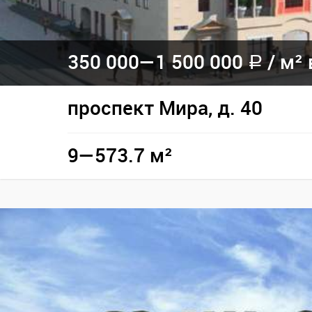
350 000—
1 500 000
/
м² 
a
проспект Мира, д. 40
9—573.7 м²