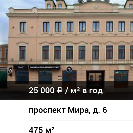
25 000
/
м² в год
a
проспект Мира, д. 6
475 м²