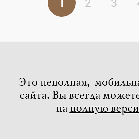
1
2
3
Это неполная, мобильн
сайта. Вы всегда может
на
полную верс