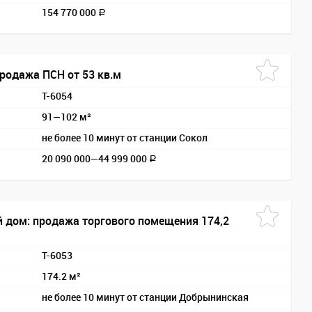
154 770 000
a
продажа ПСН от 53 кв.м
T-6054
91—102 м²
не более 10 минут от станции Сокол
20 090 000—
44 999 000
a
 дом: продажа торгового помещения 174,2
T-6053
174.2 м²
не более 10 минут от станции Добрынинская