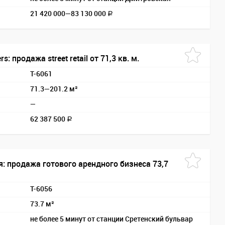
21 420 000—
83 130 000
a
s: продажа street retail от 71,3 кв. м.
T-6061
71.3—201.2 м²
—
62 387 500
a
: продажа готового арендного бизнеса 73,7
T-6056
73.7 м²
не более 5 минут от станции Сретенский бульвар