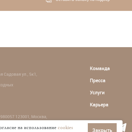
Команда
 Садовая ул., 5к1,
Пресса
ыходных
Услуги
Карьера
980057 123001, Москва,
согласие на использование
cookies
Закрыть