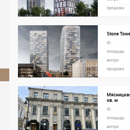
продажа
Stone Tower
ID
площадь
метро
продажа
Мясницкая
кв. м
ID
площадь
метро