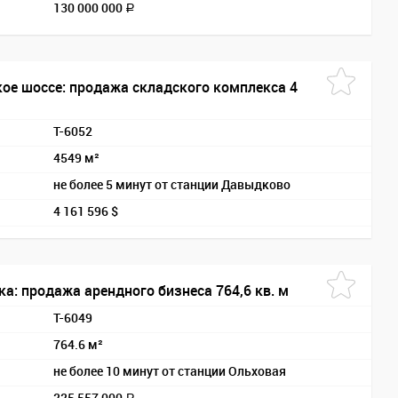
130 000 000
a
ое шоссе: продажа складского комплекса 4
T-6052
4549 м²
не более 5 минут от станции Давыдково
4 161 596 $
а: продажа арендного бизнеса 764,6 кв. м
T-6049
764.6 м²
не более 10 минут от станции Ольховая