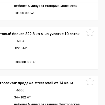
не более 5 минут от станции Смоленская
10 000 000
a
товый бизнес 322,8 кв.м на участке 10 соток
T-6067
322.8 м²
—
100 000 000
a
ровская: продажа street retail от 34 кв. м.
T-6063
34—102 м²
не более 5 минут от станции Дмитровская