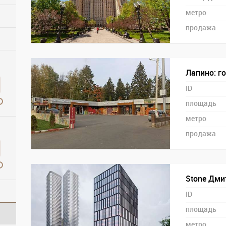
метро
продажа
Лапино: го
ID
площадь
метро
продажа
Stone Дмит
ID
площадь
метро