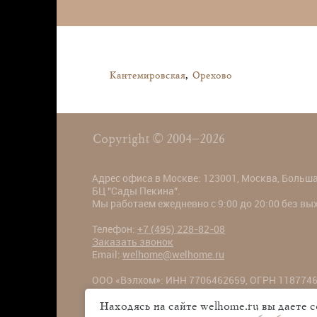
Кантемировская
,
Орехово
Copyright © 2004–2026
Адрес офиса в Москве: 123001, Москва, Большая
БЦ "Сады Пекина".
Мы работаем ежедневно с 9:00 до 20:00 без в
Телефон:
+7 (495) 228-82-08
Заказать звонок
Email:
welhome@welhome.ru
ООО «Вэлхом»: ИНН 7706462659, ОГРН 1187746
Большая Садовая ул., 5к1, БЦ "Сады Пекина"
Находясь на сайте welhome.ru вы даете 