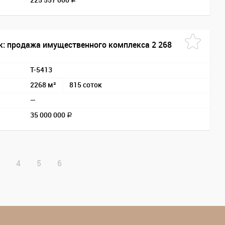
225 557 000
a
к: продажа имущественного комплекса 2 268
T-5413
2268 м²
815 соток
—
35 000 000
a
4
5
6