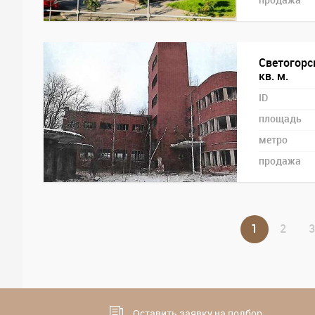
продажа
Светогорс
кв. м.
ID
площадь
метро
продажа
1
2
3
Оставить заявку на подбор