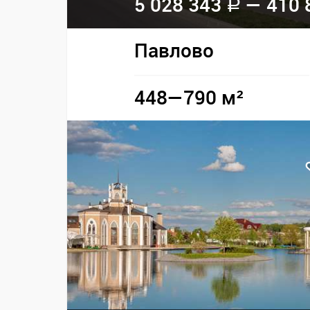
5 028 343
— 410 
a
Павлово
448—790 м²