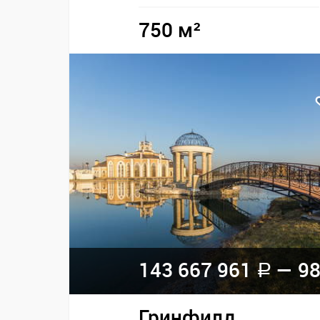
750 м²
143 667 961
— 98
a
Гринфилд