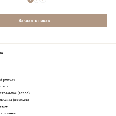
Заказать показ
um
ий ремонт
 соток
истральное (город)
ральная (поселок)
льное
истральное