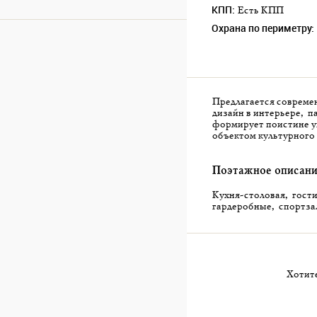
КПП:
Есть КПП
Охрана по периметру:
Предлагается современ
дизайн в интерьере, п
формирует поистине ун
объектом культурного 
Поэтажное описани
Кухня-столовая, гостин
гардеробные, спортзал
Хотите