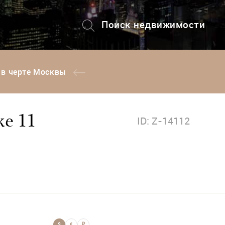
Поиск недвижимости
+7 (495) 228-82-08
к в черте Москвы
ке 11
ID: Z-14112
$
€
₽