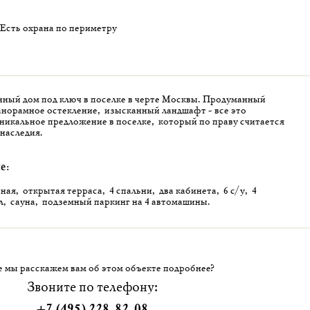
Есть охрана по периметру
ный дом под ключ в поселке в черте Москвы. Продуманный
анорамное остекление, изысканный ландшафт - все это
икальное предложение в поселке, который по праву считается
наследия.
е:
ая, открытая терраса, 4 спальни, два кабинета, 6 с/у, 4
, сауна, подземный паркинг на 4 автомашины.
 мы расскажем вам об этом объекте подробнее?
Звоните по телефону:
+7 (495) 228-82-08