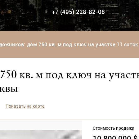
+7 (495) 228-82-08
дожников: дом 750 кв. м под ключ на участке 11 сото
50 кв. м под ключ на участ
сквы
Показать на карте
Стоимость продажи
10 800 000 $