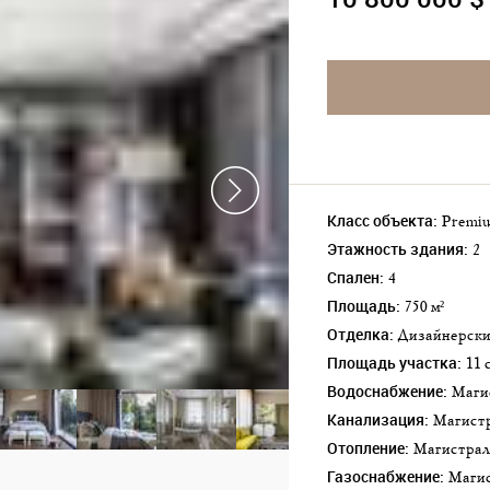
Класс объекта:
Premi
Этажность здания:
2
Спален:
4
Площадь:
750 м²
Отделка:
Дизайнерск
Площадь участка:
11
Водоснабжение:
Маг
Канализация:
Магист
Отопление:
Магистра
Газоснабжение:
Маг