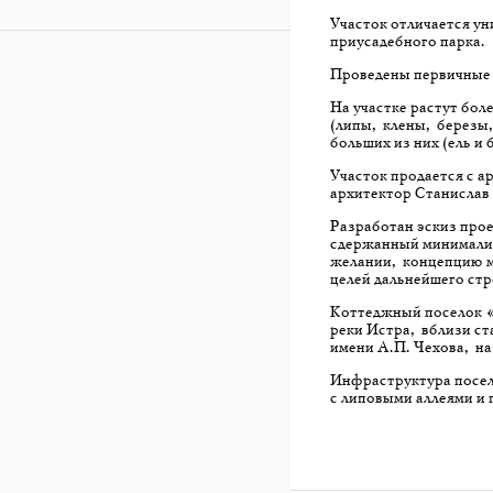
Участок отличается у
приусадебного парка.
Проведены первичные и
На участке растут боле
(липы, клены, березы,
больших из них (ель и б
Участок продается с а
архитектор Станислав
Разработан эскиз прое
сдержанный минимализ
желании, концепцию м
целей дальнейшего стр
Коттеджный поселок «
реки Истра, вблизи ст
имени А.П. Чехова, на
Инфраструктура поселк
с липовыми аллеями и 