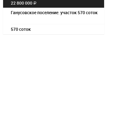
22 800 000
a
Ганусовское поселение: участок 570 соток
570 соток