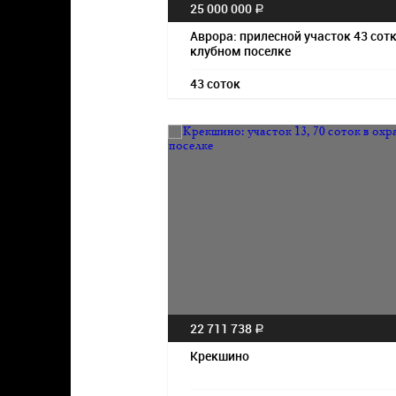
25 000 000
a
Аврора: прилесной участок 43 сотк
клубном поселке
43 соток
22 711 738
a
Крекшино