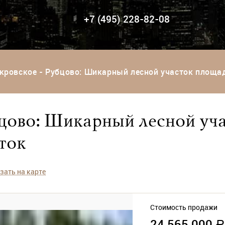
+7 (495) 228-82-08
кровское - Рубцово: Шикарный лесной участок площад
цово: Шикарный лесной уч
ток
зать на карте
Стоимость продажи
24 565 000