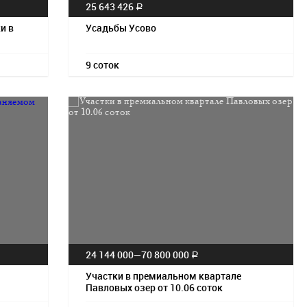
25 643 426
a
и в
Усадьбы Усово
9 соток
24 144 000—
70 800 000
a
Участки в премиальном квартале
Павловых озер от 10.06 соток