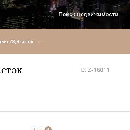
Поиск недвижимости
+7 (495) 228-82-08
ью 28,9 соток
асток
ID: Z-16011
$
€
₽