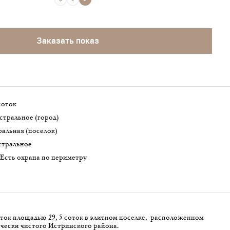
Заказать показ
 соток
истральное (город)
ральная (поселок)
истральное
Есть охрана по периметру
ток площадью 29,5 соток в элитном поселке, расположенном
чески чистого Истринского района.