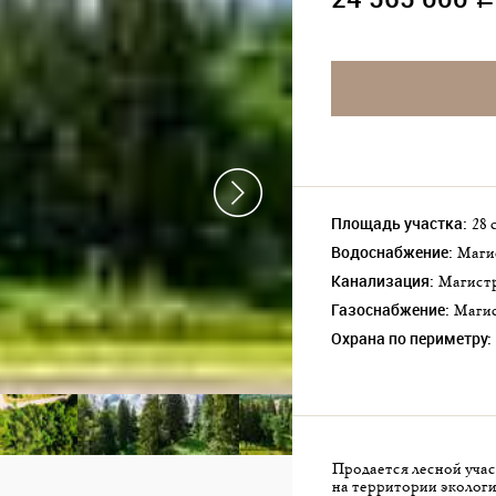
a
Площадь участка:
28
Водоснабжение:
Маг
Канализация:
Магист
Газоснабжение:
Маг
Охрана по периметру:
Продается лесной учас
на территории экологи