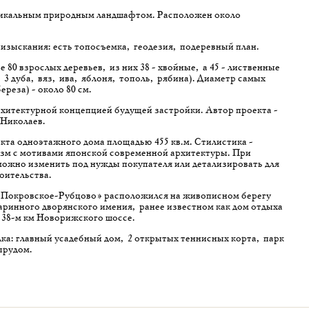
никальным природным ландшафтом. Расположен около
зыскания: есть топосъемка, геодезия, подеревный план.
е 80 взрослых деревьев, из них 38 - хвойные, а 45 - лиственные
 3 дуба, вяз, ива, яблоня, тополь, рябина). Диаметр самых
ереза) - около 80 см.
рхитектурной концепцией будущей застройки. Автор проекта -
 Николаев.
кта одноэтажного дома площадью 455 кв.м. Стилистика -
м с мотивами японской современной архитектуры. При
ожно изменить под нужды покупателя или детализировать для
оительства.
Покровское-Рубцово» расположился на живописном берегу
аринного дворянского имения, ранее известном как дом отдыха
 38-м км Новорижского шоссе.
а: главный усадебный дом, 2 открытых теннисных корта, парк
прудом.