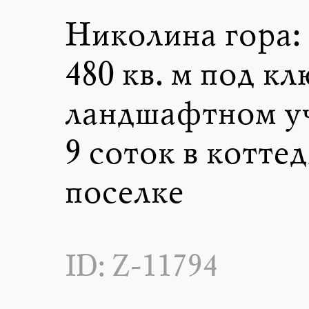
Николина гора:
480 кв. м под кл
ландшафтном у
9 соток в котте
поселке
ID: Z-11794