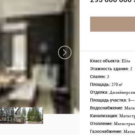
Класс объекта:
Elite
Этажность здания:
2
Спален:
3
Площадь:
270 м²
Отделка:
Дизайнерск
Площадь участка:
8—
Водоснабжение:
Маг
Канализация:
Магист
Отопление:
Магистра
Газоснабжение:
Маг