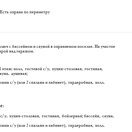
Есть охрана по периметру
ключ с бассейном и сауной в охраняемом поселке. На участке
ирой над гаражом.
 этаж: холл, гостевой с/у, кухня-столовая, гостиная,
ауна, душевая;
воими с/у (или 2 спальни и кабинет), гардеробная, холл.
е:
 с/у, кухня-столовая, гостиная, бойлерная; бассейн, сауна,
воими с/у (или 2 спальни и кабинет), гардеробная, холл.