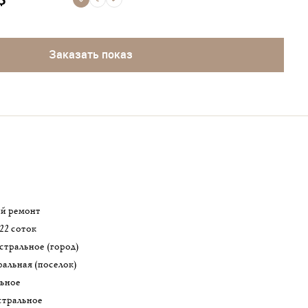
Заказать показ
ий ремонт
22 соток
истральное (город)
ральная (поселок)
льное
истральное