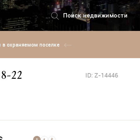
Поиск недвижимости
+7 (495) 228-82-08
ки в охраняемом поселке
 8-22
ID: Z-14446
$
$
€
₽