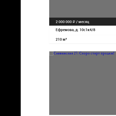
2 000 000
/
месяц
a
Ефремова, д. 10с1к4/8
210 м²