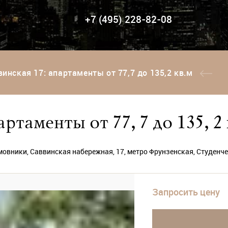
+7 (495) 228-82-08
винская 17: апартаменты от 77,7 до 135,2 кв.м
артаменты от 77,7 до 135,2 
овники, Саввинская набережная, 17, метро Фрунзенская, Студенч
Запросить цену