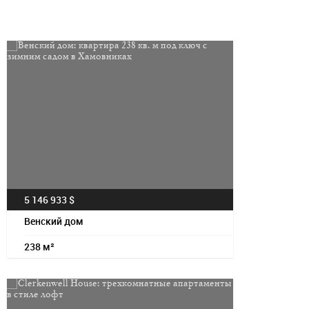
Посмотрет
5 146 933 $
Венский дом
238 м²