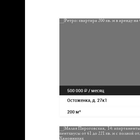
500 000
/
месяц
a
Остоженка, д. 27к1
200 м²