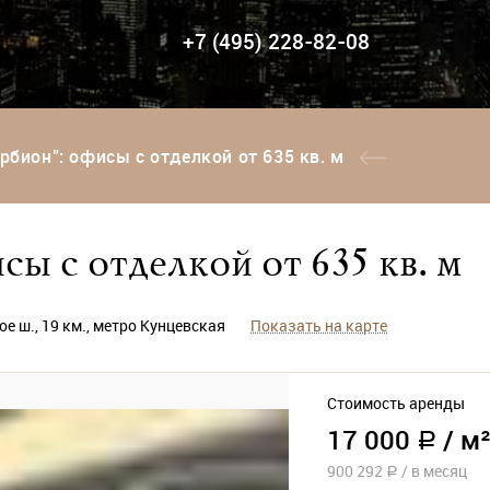
+7 (495) 228-82-08
рбион": офисы с отделкой от 635 кв. м
ы с отделкой от 635 кв. м
 ш., 19 км., метро Кунцевская
Показать на карте
Стоимость аренды
17 000
/
м²
a
900 292
/
в месяц
a