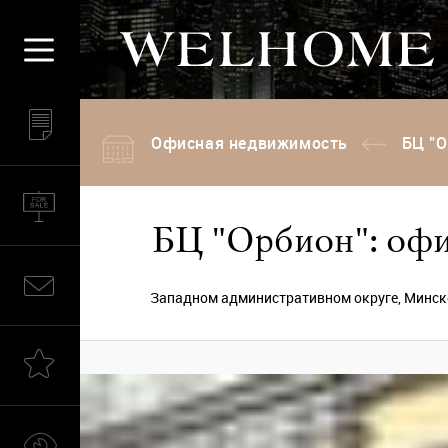
Офисная недвижимость
БЦ "О
БЦ "Орбион": офис
Западном административном округе, Минское