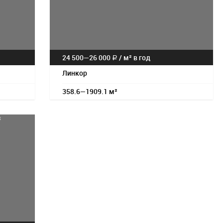
24 500—
26 000
/
м² в год
a
Линкор
358.6—1909.1 м²