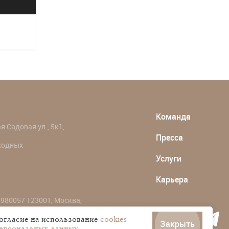
Команда
 Садовая ул., 5к1,
Пресса
ыходных
Услуги
Карьера
980057 123001, Москва,
согласие на использование
cookies
Закрыть