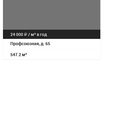
Посмотрет
24 000
/
м² в год
a
Профсоюзная, д. 65
547.2 м²
Посмотрет