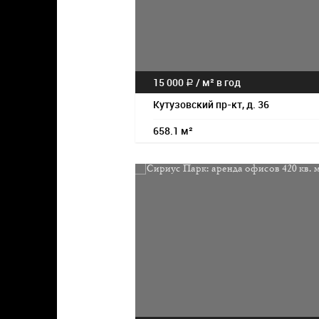
15 000
/
м² в год
a
Кутузовский пр-кт, д. 36
658.1 м²