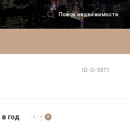
Поиск недвижимости
+7 (495) 228-82-08
ID: O-5571
 в год
$
€
₽