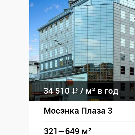
34 510
/
м² в год
a
Мосэнка Плаза 3
321—649 м²