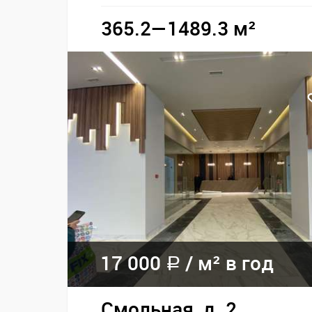
365.2—1489.3 м²
17 000
/
м² в год
a
Смольная, д. 2