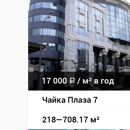
17 000
/
м² в год
a
Чайка Плаза 7
218—708.17 м²