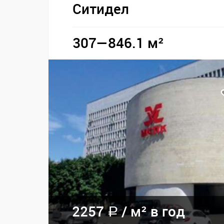
Ситидел
307—846.1 м²
2257
/
м² в год
a