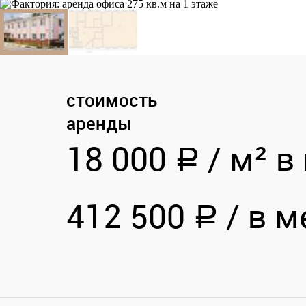
стоимость
аренды
18 000
/
м² в 
a
412 500
/
в м
a