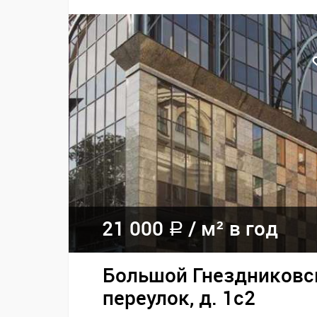
21 000
/
м² в год
a
Большой Гнездниковс
переулок, д. 1с2