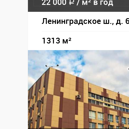
22 000
/
м² в год
a
Ленинградское ш., д. 
1313 м²