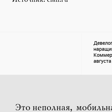
Источник: cian.ru
Девело
наращи
Коммерс
августа
Это неполная, мобильн