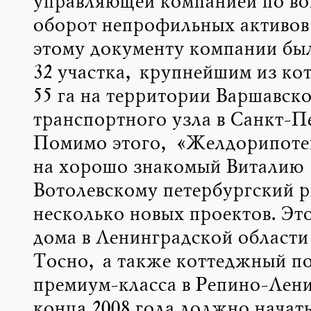
управляющей компанией по во
оборот непрофильных активо
этому документу компании бы
32 участка, крупнейшим из ко
55 га на территории Варшавск
транспортного узла в Санкт-П
Помимо этого, «Желдорипоте
на хорошо знакомый Виталию
Вотолевскому петербургский р
несколько новых проектов. Эт
дома в Ленинградской области 
Тосно, а также коттеджный п
премиум-класса в Репино-Лен
конца 2008 года должно начат