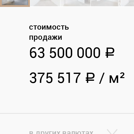
стоимость
продажи
63 500 000
a
375 517
/
м²
a
в других валютах